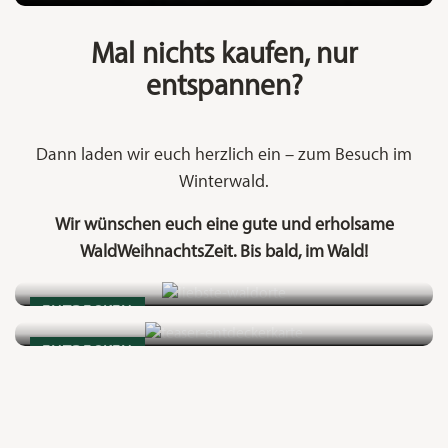
Mal nichts kaufen, nur
entspannen?
Dann laden wir euch herzlich ein – zum Besuch im
Winterwald.
Lieblingsorte unserer Mitarbeiterinnen und
Wir wünschen euch eine gute und erholsame
Mitarbeiter als Inspiration
WaldWeihnachtsZeit. Bis bald, im Wald!
Entdeckt Mecklenburg-Vorpommerns Natur in ihrer
LIEBSTE WALDORTE
ganzen Vielfalt
ENTDECKERKARTE
ENTDECKEN
ENTDECKEN