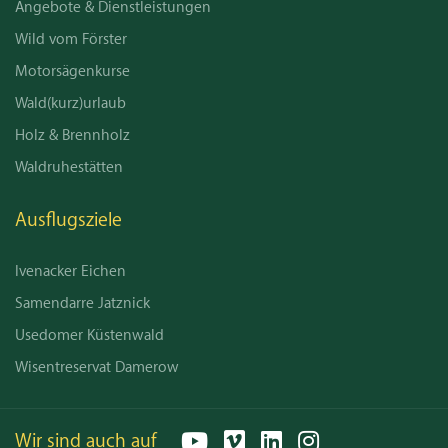
Angebote & Dienstleistungen
Wild vom Förster
Motorsägenkurse
Wald(kurz)urlaub
Holz & Brennholz
Waldruhestätten
Ausflugsziele
Ivenacker Eichen
Samendarre Jatznick
Usedomer Küstenwald
Wisentreservat Damerow
Wir sind auch auf
YouTube
Vimeo
LinkedIn
Instagram
Email