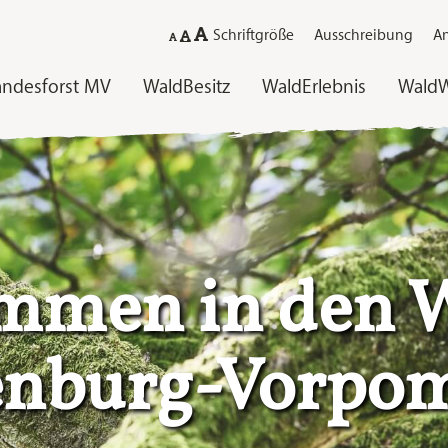
Schriftgröße
Ausschreibung
An
andesforst MV
WaldBesitz
WaldErlebnis
WaldW
Landes
mmen in den 
enburg-Vorpo