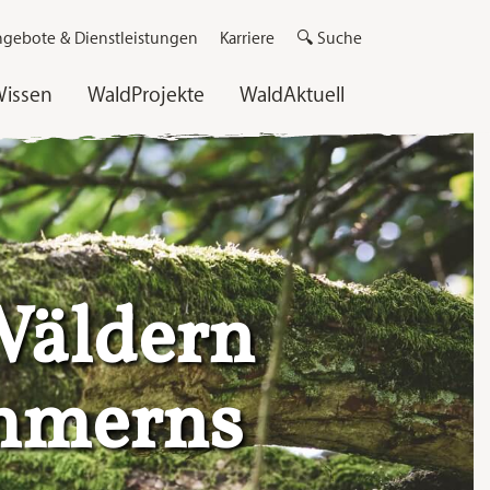
gebote & Dienstleistungen
Karriere
🔍 Suche
issen
WaldProjekte
WaldAktuell
forst MV
Wäldern
mmerns