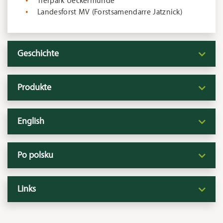
Tierpark Ueckermünde
Landesforst MV (Forstsamendarre Jatznick)
Geschichte
Produkte
English
Po polsku
Links