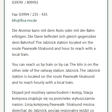
039741 / 899193
Fax: 03994 / 235 - 435
kfn@lfoa-mv.de
Die Anreise kann mit dem Auto oder mit der Bahn
erfolgen. Die Darre befindet sich gleich gegenüber
dem Bahnhof. The Jatznick station located on the
route Pasewalk-Stralsund and hour to reach with a
local train.
You can reach us by train or by car. The kiln is on the
other side of the railway station Jatznick. The Jatznick
station is located on the route Pasewalk-Stralsund
and to reach hourly with a local train.
Dojazd jest możliwy samochodem i koleją. Stacja
kolejowa znajduje się na przeciwko wyłuszczarnia
nasion. Linią kolejową Pasewalk- Stralsund można
dojechać do Jatznick, pociąg regionalny jeżdzi co