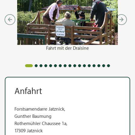
Vorheriges Bild anzeigen
Nächstes 
Fahrt mit der Draisine
Anfahrt
Forstsamendarre Jatznick,
Gunther Baumung
Rothemühler Chaussee 1a,
17309 Jatznick