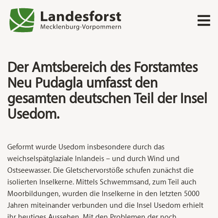
Direkt zum Inhalt
Forstamt Neu Pudagla
Neu Pudagla
Eindrucksvoll urige Küstenwälder
Der Amtsbereich des Forstamtes
Neu Pudagla umfasst den
gesamten deutschen Teil der Insel
Usedom.
Geformt wurde Usedom insbesondere durch das
weichselspätglaziale Inlandeis – und durch Wind und
Ostseewasser. Die Gletschervorstöße schufen zunächst die
isolierten Inselkerne. Mittels Schwemmsand, zum Teil auch
Moorbildungen, wurden die Inselkerne in den letzten 5000
Jahren miteinander verbunden und die Insel Usedom erhielt
ihr heutiges Aussehen. Mit den Problemen der noch