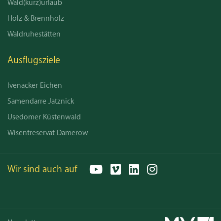
Wald(kurz)urlaub
Holz & Brennholz
Waldruhestätten
Ausflugsziele
Ivenacker Eichen
Samendarre Jatznick
Usedomer Küstenwald
Wisentreservat Damerow
Wir sind auch auf
YouTube
Vimeo
LinkedIn
Instagram
Email