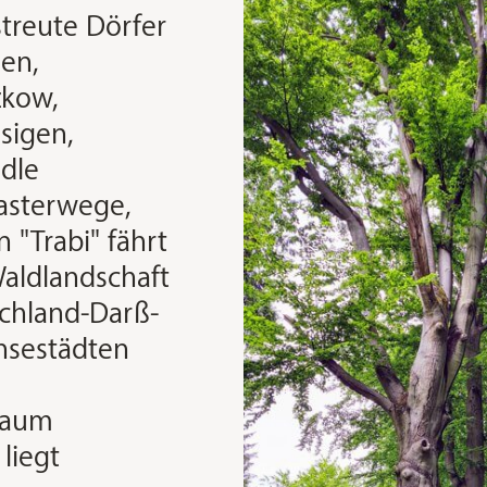
treute Dörfer
en,
kow,
sigen,
edle
asterwege,
 "Trabi" fährt
aldlandschaft
ischland-Darß-
nsestädten
kaum
liegt