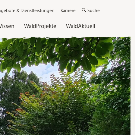
gebote & Dienstleistungen
Karriere
🔍 Suche
issen
WaldProjekte
WaldAktuell
nhagen