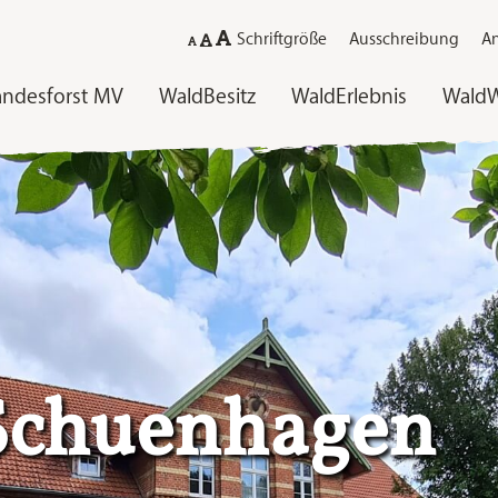
Schriftgröße
Ausschreibung
An
andesforst MV
WaldBesitz
WaldErlebnis
WaldW
Schue
Schuenhagen