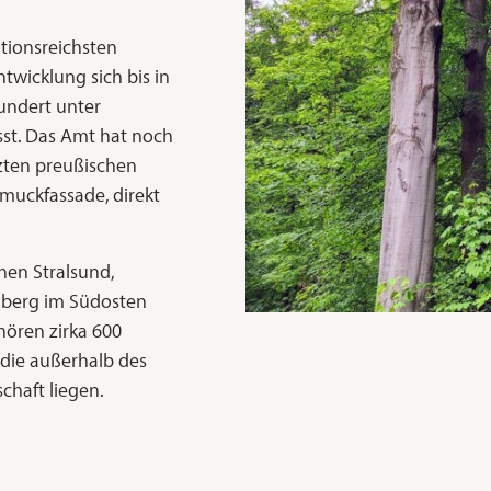
tionsreichsten
wicklung sich bis in
hundert unter
sst. Das Amt hat noch
zten preußischen
muckfassade, direkt
en Stralsund,
nberg im Südosten
ören zirka 600
 die außerhalb des
haft liegen.