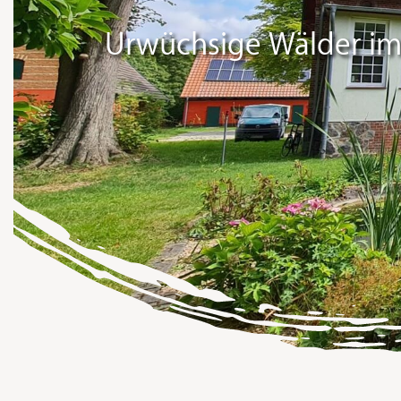
Urwüchsige Wälder i