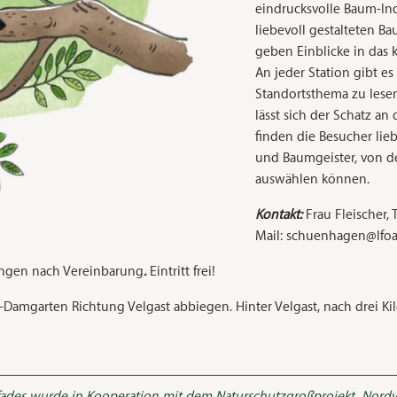
eindrucksvolle Baum-In
liebevoll gestalteten B
geben Einblicke in das
An jeder Station gibt e
Standortsthema zu lesen
lässt sich der Schatz an 
finden die Besucher lie
und Baumgeister, von de
auswählen können.
Kontakt:
Frau Fleischer, T
Mail: schuenhagen@lfo
ungen nach Vereinbarung
.
Eintritt frei!
-Damgarten Richtung Velgast abbiegen. Hinter Velgast, nach drei Ki
pfades wurde in Kooperation mit dem Naturschutzgroßprojekt „Nor