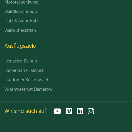
Motorsägenkurse
Wald(kurz)urlaub
Holz & Brennholz
Waldruhestätten
Ausflugsziele
Ivenacker Eichen
Samendarre Jatznick
Usedomer Küstenwald
Wisentreservat Damerow
Wir sind auch auf
YouTube
Vimeo
LinkedIn
Instagram
Email