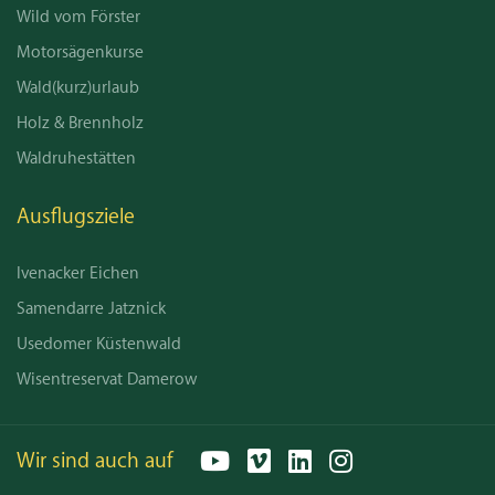
Wild vom Förster
Motorsägenkurse
Wald(kurz)urlaub
Holz & Brennholz
Waldruhestätten
Ausflugsziele
Ivenacker Eichen
Samendarre Jatznick
Usedomer Küstenwald
Wisentreservat Damerow
Wir sind auch auf
YouTube
Vimeo
LinkedIn
Instagram
Email