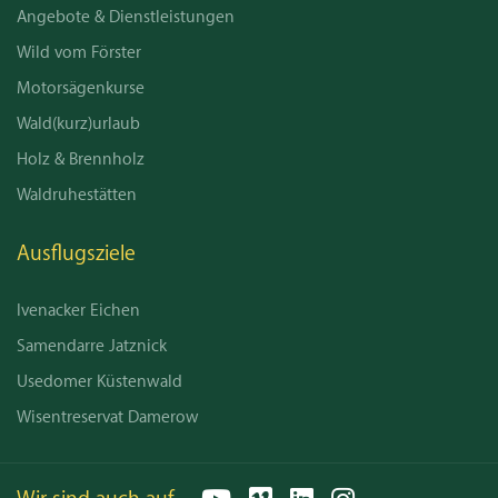
Angebote & Dienstleistungen
Wild vom Förster
Motorsägenkurse
Wald(kurz)urlaub
Holz & Brennholz
Waldruhestätten
Ausflugsziele
Ivenacker Eichen
Samendarre Jatznick
Usedomer Küstenwald
Wisentreservat Damerow
YouTube
Vimeo
LinkedIn
Instagram
Email